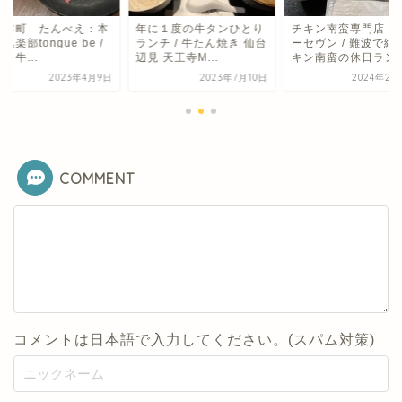
筋本町 たんべえ：本
年に１度の牛タンひとり
チキン南蛮専門店 
倶楽部tongue be /
ランチ / 牛たん焼き 仙台
ーセヴン / 難波で絶
・牛...
辺見 天王寺M...
キン南蛮の休日ラン..
2023年4月9日
2023年7月10日
2024年2月
COMMENT
コメントは日本語で入力してください。(スパム対策)