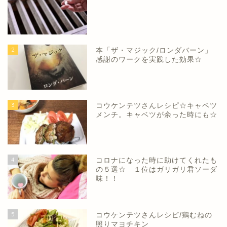
2
本「ザ・マジック/ロンダバーン」
感謝のワークを実践した効果☆
3
コウケンテツさんレシピ☆キャベツ
メンチ。キャベツが余った時にも☆
4
コロナになった時に助けてくれたも
の５選☆ １位はガリガリ君ソーダ
味！！
5
コウケンテツさんレシピ/鶏むねの
照りマヨチキン