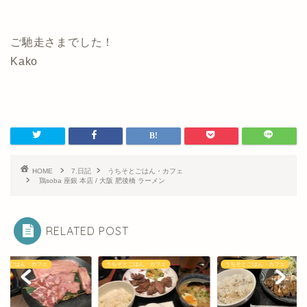
ご馳走さまでした！
Kako
HOME
7.日記
うちそとごはん・カフェ
鶏soba 座銀 本店 / 大阪 肥後橋 ラーメン
RELATED POST
そとごはん・カフェ
うちそとごはん・カフェ
うちそとごはん・カフェ