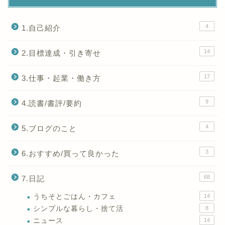
4
1.自己紹介
14
2.目標達成・引き寄せ
17
3.仕事・起業・働き方
9
4.読書/書評/要約
4
5.ブログのこと
3
6.おすすめ/買って良かった
68
7.日記
うちそとごはん・カフェ
14
シンプルな暮らし・捨て活
8
ニュース
14