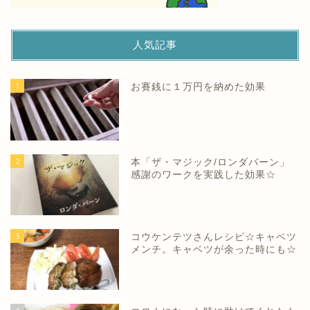
人気記事
1
お賽銭に１万円を納めた効果
2
本「ザ・マジック/ロンダバーン」
感謝のワークを実践した効果☆
3
コウケンテツさんレシピ☆キャベツ
メンチ。キャベツが余った時にも☆