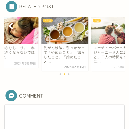
RELATED POST
7.日記
日記
に小さなしこり。これ
乳がん検診に引っかかっ
ユーチューバーのサ
上大きくならないでほ
て「やめたこと」「減ら
ジャーニーさんに思
いな。
したこと」「始めたこ
と。二人の時間を大
と...
に...
2024年8月19日
2025年3月13日
2023年2
COMMENT