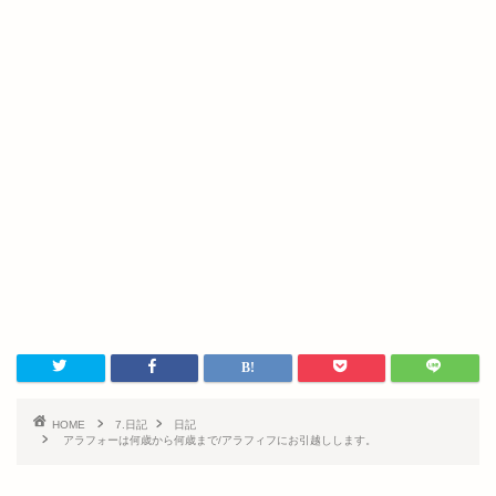
HOME
7.日記
日記
アラフォーは何歳から何歳まで/アラフィフにお引越しします。